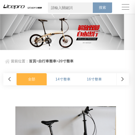
搜索
當前位置：
首頁
>
自行車整車
>
20寸整車
全部
14寸整車
16寸整車
20寸整車